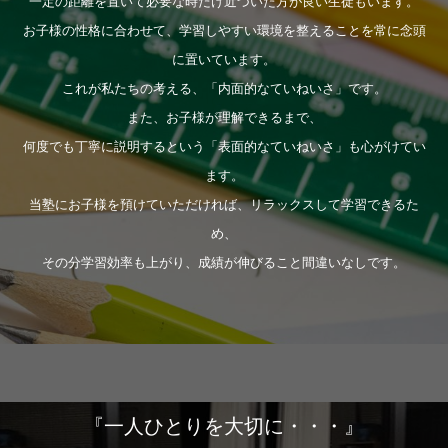
一定の距離を置いて必要な時だけ近づいた方が良い生徒もいます。
お子様の性格に合わせて、学習しやすい環境を整えることを常に念頭
に置いています。
これが私たちの考える、「内面的なていねいさ」です。
また、お子様が理解できるまで、
何度でも丁寧に説明するという「表面的なていねいさ」も心がけてい
ます。
当塾にお子様を預けていただければ、リラックスして学習できるた
め、
その分学習効率も上がり、成績が伸びること間違いなしです。
『一人ひとりを大切に・・・』