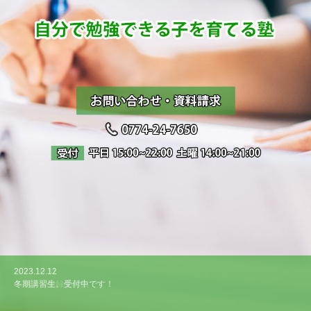
2023.12.12
2023.10.31
2021.08.9
2021.08.9
2021.08.9
冬期講習生、受付中です！
スポット登録生募集！
京都府公立高校 入学者選抜について
高校入試 合格ライン偏差値（国公立）
高校入試 合格ライン偏差値（私立）