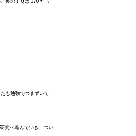
彼のＩＱは 170 だっ
なたも勉強でつまずいて
研究へ進んでいき、つい