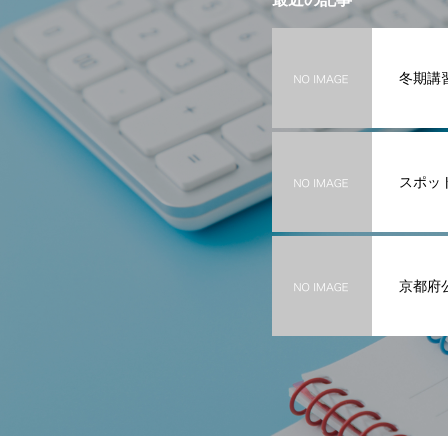
冬期講
スポッ
京都府