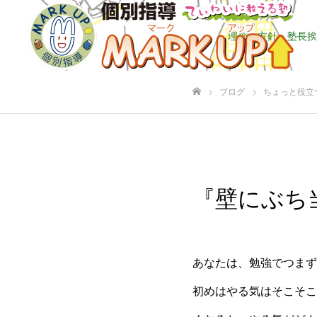
理念・方針・塾長挨
ブログ
ちょっと役立
ホーム
『壁にぶち
あなたは、勉強でつまず
初めはやる気はそこそこ