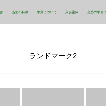
拶
当塾の特徴
学費について
入会案内
当塾の学習
ランドマーク2